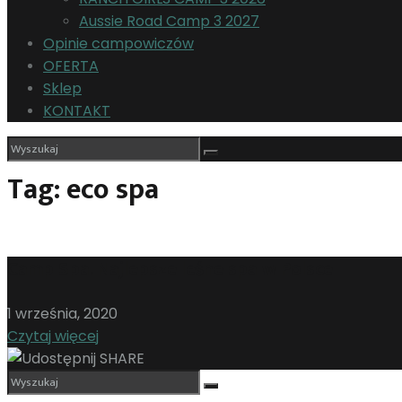
Aussie Road Camp 3 2027
Opinie campowiczów
OFERTA
Sklep
KONTAKT
Tag: eco spa
Camp Spa. Najlepsze leśne spa w Polsce
1 września, 2020
Czytaj więcej
SHARE