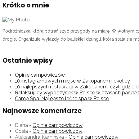
Krótko o mnie
Podróżniczka, która potrafi szyć przygody na miarę. W wolnym 
drogie. Organizuje wyjazdy do balijskiej dżungli, która stała s
Ostatnie wpisy
Opinie campowiczów
10 instagramowych miejsc w Zakopanem i okolicy
10 najlepszych restauracji w Zakopanem, czyli gdzie 
Relaksujący wypoczynek w Polsce w czasach pandemi
Camp Spa. Najlepsze leśne spa w Polsce
Najnowsze komentarze
Diana
-
Opinie campowiczów
Gosia
-
Opinie campowiczów
Aleksandra Kamińska
-
Opinie campowiczów