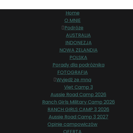
Home
O MNIE
Podróże
AUSTRALIA
INDONEZJA
NOWA ZELANDIA
POLSKA
Porady dla podróżnika
FOTOGRAFIA
Wyjedź ze mną
Viet Camp 3
Aussie Road Camp 2026
Ranch Girls Military Camp 2026
RANCH GIRLS CAMP 3 2026
Aussie Road Camp 3 2027
Opinie campowiczów
OFERTA