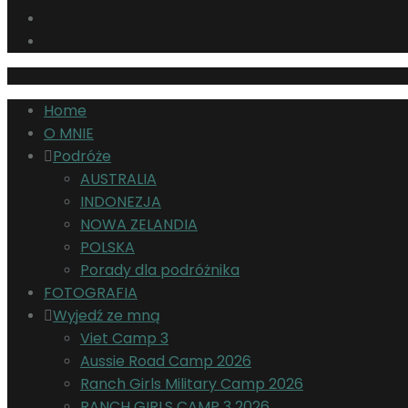
Home
O MNIE
Podróże
AUSTRALIA
INDONEZJA
NOWA ZELANDIA
POLSKA
Porady dla podróżnika
FOTOGRAFIA
Wyjedź ze mną
Viet Camp 3
Aussie Road Camp 2026
Ranch Girls Military Camp 2026
RANCH GIRLS CAMP 3 2026